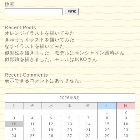
検索
検索
Recent Posts
オレンジイラストを描いてみた
きゅうりイラストを描いてみた
なすイラストを描いてみた
似顔絵を描きました。モデルはサンシャイン池崎さん
似顔絵を描きました。モデルはIKKOさん
Recent Comments
表示できるコメントはありません。
2026年8月
月
火
水
木
金
土
日
1
2
3
4
5
6
7
8
9
10
11
12
13
14
15
16
お問い合わせ
17
18
19
20
21
22
23
24
25
26
27
28
29
30